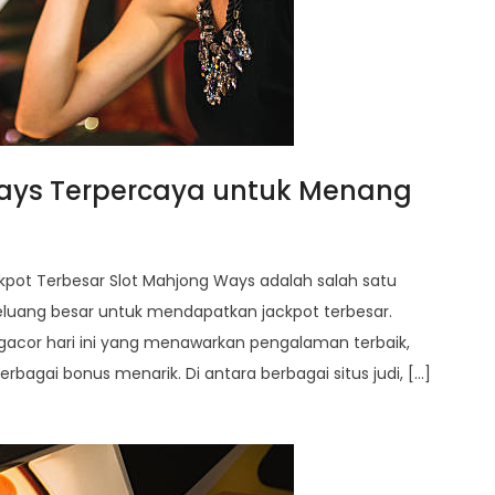
 Ways Terpercaya untuk Menang
ckpot Terbesar Slot Mahjong Ways adalah salah satu
luang besar untuk mendapatkan jackpot terbesar.
t gacor hari ini yang menawarkan pengalaman terbaik,
gai bonus menarik. Di antara berbagai situs judi, […]