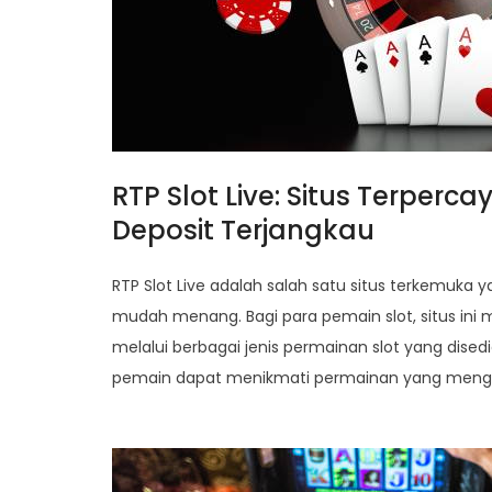
RTP Slot Live: Situs Terper
Deposit Terjangkau
RTP Slot Live adalah salah satu situs terkemuk
mudah menang. Bagi para pemain slot, situs in
melalui berbagai jenis permainan slot yang disedi
pemain dapat menikmati permainan yang mengun