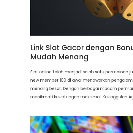
Link Slot Gacor dengan Bon
Mudah Menang
Slot online telah menjadi salah satu permainan ju
new member 100 di awal menawarkan pengalam
menang besar. Dengan berbagai macam permaina
menikmati keuntungan maksimal. Keunggulan Age